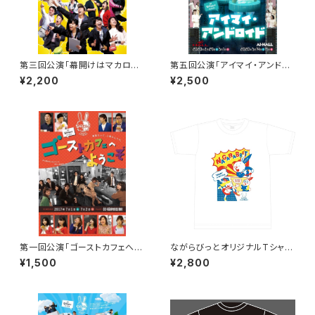
第三回公演「幕開けはマカロン
第五回公演「アイマイ・アンドロ
が見つかってから」DVD
イド」DVD
¥2,200
¥2,500
第一回公演「ゴーストカフェへよ
ながらびっとオリジナルTシャツ
うこそ」撮って出しDVD
（コミック）
¥1,500
¥2,800